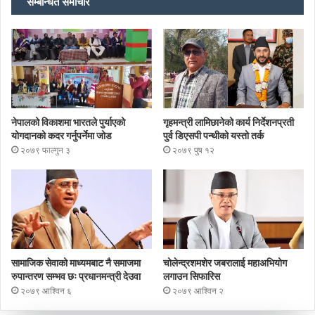
सम्बन्धित समाचार
नेपालको विकाशमा भारतले पुर्याएको
गृहमन्त्री लामिछानेको कार्य निर्देशनप्रती
योगदानको कदर गर्नुपर्नेमा जोड
पुर्व डिएसपी पन्थीको यस्तो तर्क
२०७९ फाल्गुन ३
२०७९ पुष १२
सामाजिक सेवाको माध्यमबाट नै समाजमा
चोलेन्द्रशमशेर जबरालाई महाअभियोग
रुपान्तरण सम्भव छः प्रधानमन्त्री देउवा
लगाउन सिफारिस
२०७९ आश्विन ६
२०७९ आश्विन २