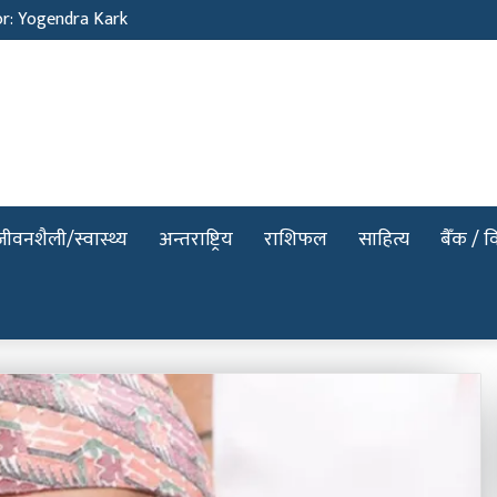
or: Yogendra Kark
जीवनशैली/स्वास्थ्य
अन्तराष्ट्रिय
राशिफल
साहित्य
बैँक / वि