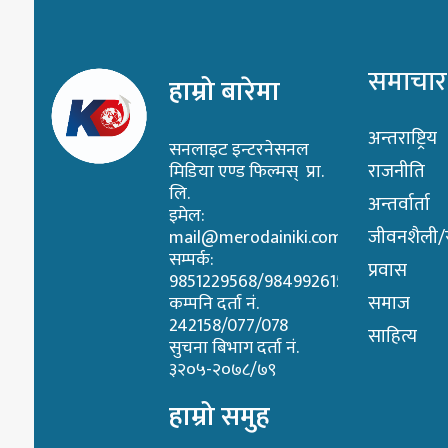
समाचार
हाम्रो बारेमा
अन्तराष्ट्रिय
सनलाइट इन्टरनेसनल
राजनीति
मिडिया एण्ड फिल्मस् प्रा.
लि.
अन्तर्वार्ता
इमेल:
जीवनशैली/स्
mail@merodainiki.com
सम्पर्क:
प्रवास
9851229568/9849926158
समाज
कम्पनि दर्ता नं.
242158/077/078
साहित्य
सुचना बिभाग दर्ता नं.
३२०५-२०७८/७९
हाम्रो समुह