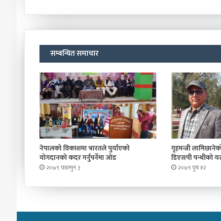
सम्बन्धित समाचार
नेपालको विकाशमा भारतले पुर्याएको
गृहमन्त्री लामिछानेको 
योगदानको कदर गर्नुपर्नेमा जोड
डिएसपी पन्थीको यस्
२०७९ फाल्गुन ३
२०७९ पुष १२