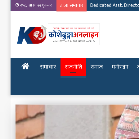
ताजा समाचार
Dedicated Asst. Direct
२०८३ श्रावण २२ शुक्रबार
होमपेज
समाचार
राजनीति
समाज
मनोरञ्जन