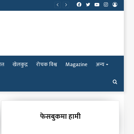
Facebook
Twitter
YouTube
Instagram
Log
In
त्त
खेलकुद़़
रोचक विश्व
Magazine
अन्य
Search
for
फेसबुकमा हामी