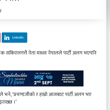
४
LinkedIn
ैठक सकिएलगत्तै नेता माधव नेपालले पार्टी अलग भएपनि
 भने, ‘प्रचण्डजीको र हाम्रो आजबाट पार्टी अलग भए
राख्छ ।’