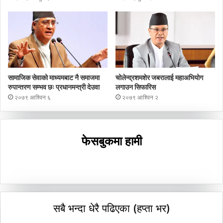
सामाजिक सेवाको माध्यमबाट नै समाजमा
चोलेन्द्रशमशेर जबरालाई महाअभियोग
रुपान्तरण सम्भव छः प्रधानमन्त्री देउवा
लगाउन सिफारिस
२०७९ आश्विन ६
२०७९ आश्विन २
फेसबुकमा हामी
सबै भन्दा धेरै पढिएका (हप्ता भर)