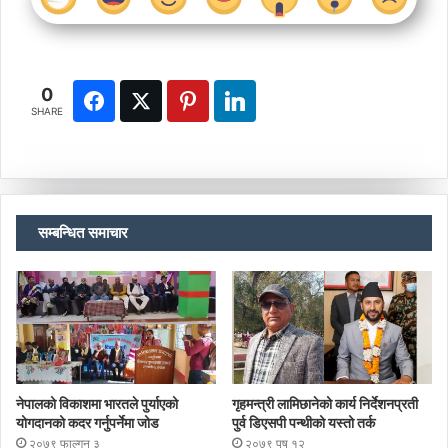
0
SHARE
सम्बन्धित समाचार
नेपालको विकाशमा भारतले पुर्याएको
गृहमन्त्री लामिछानेको कार्य निर्देशनप्रती
योगदानको कदर गर्नुपर्नेमा जोड
पुर्व डिएसपी पन्थीको यस्तो तर्क
२०७९ फाल्गुन ३
२०७९ पुष १२