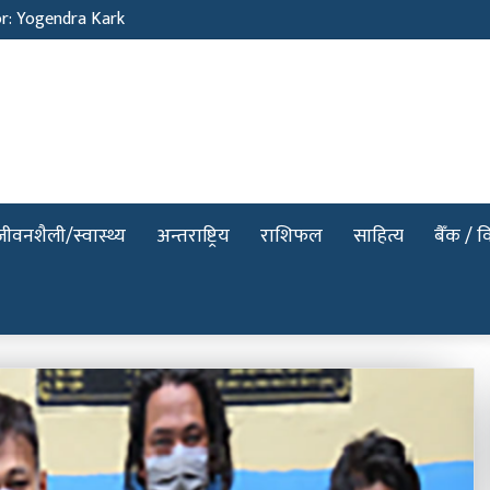
or: Yogendra Kark
जीवनशैली/स्वास्थ्य
अन्तराष्ट्रिय
राशिफल
साहित्य
बैँक / वि