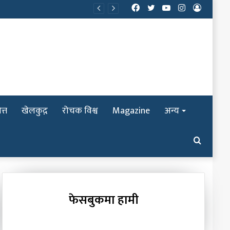
Facebook
Twitter
YouTube
Instagram
Log
In
त्त
खेलकुद़़
रोचक विश्व
Magazine
अन्य
Search
for
फेसबुकमा हामी