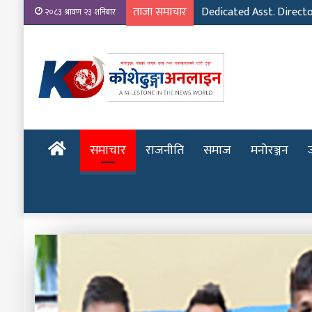
ताजा समाचार
Dedicated Asst. Direct
२०८३ श्रावण २३ शनिबार
होमपेज
समाचार
राजनीति
समाज
मनोरञ्जन