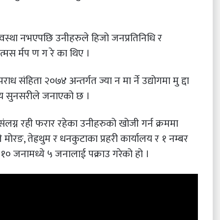
े अवस्था नभएपछि उनीहरुले हिजो जनप्रतिनिधि र
मस र्मप ण ग रे का थिए ।
संहिता २०७४ अन्तर्गत ज्या न मा र्ने उद्योगमा मु द्दा
यालय सुनसरीले जनाएको छ ।
 संलग्न रही फरार रहेका उनीहरुको खोजी गर्न क्रममा
मोरङ, तेह्रथुम र धनकुटाका प्रहरी कार्यालय र १ नम्बर
न १० जनामध्ये ५ जनालाई पक्राउ गरेको हो ।