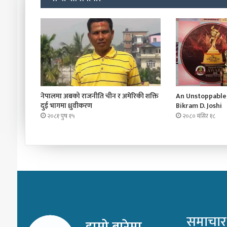
नेपालमा अबको राजनीति चीन र अमेरिकी शक्ति
An Unstoppable 
दुई भागमा ध्रुवीकरण
Bikram D. Joshi
२०८१ पुष १५
२०८० मंसिर १८
समाचार
हाम्रो बारेमा