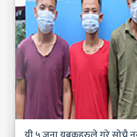
यी ५ जना युबकहरुले गरे सोच्नै नस