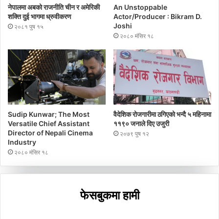
नेपालमा अबको राजनीति चीन र अमेरिकी
An Unstoppable
शक्ति दुई भागमा ध्रुवीकरण
Actor/Producer : Bikram D.
Joshi
२०८१ पुष १५
२०८० मंसिर १८
Sudip Kunwar; The Most
वैदेशिक रोजगारीमा ठगिएको भन्दै ५ महिनामा
Versatile Chief Assistant
११९० जनाले दिए उजुरी
Director of Nepali Cinema
२०७९ पुष १२
Industry
२०८० मंसिर १८
फेसबुकमा हामी