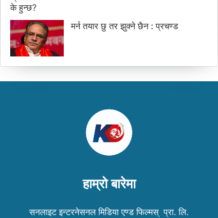
मर्न तयार छु तर झुक्ने छैन : प्रचण्ड
हाम्रो बारेमा
सनलाइट इन्टरनेसनल मिडिया एण्ड फिल्मस् प्रा. लि.