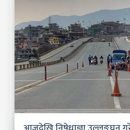
आजदेखि निषेधाज्ञा उल्लङ्घन गर