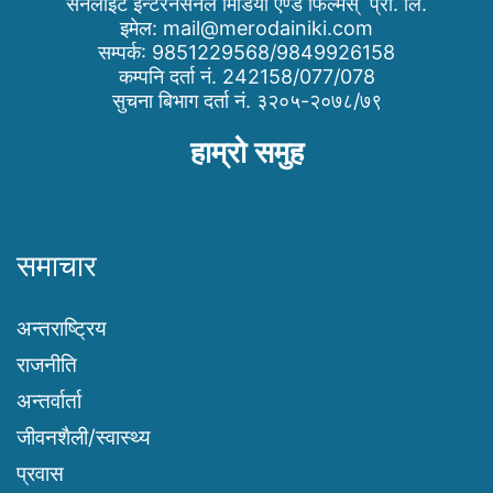
सनलाइट इन्टरनेसनल मिडिया एण्ड फिल्मस् प्रा. लि.
इमेल:
mail@merodainiki.com
सम्पर्क: 9851229568/9849926158
कम्पनि दर्ता नं. 242158/077/078
सुचना बिभाग दर्ता नं. ३२०५-२०७८/७९
हाम्रो समुह
समाचार
अन्तराष्ट्रिय
राजनीति
अन्तर्वार्ता
जीवनशैली/स्वास्थ्य
प्रवास