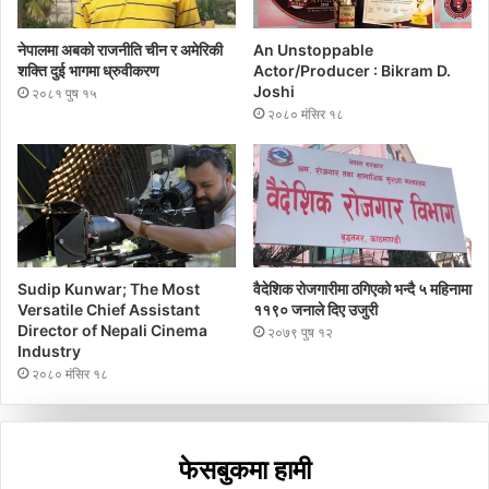
नेपालमा अबको राजनीति चीन र अमेरिकी
An Unstoppable
शक्ति दुई भागमा ध्रुवीकरण
Actor/Producer : Bikram D.
Joshi
२०८१ पुष १५
२०८० मंसिर १८
Sudip Kunwar; The Most
वैदेशिक रोजगारीमा ठगिएको भन्दै ५ महिनामा
Versatile Chief Assistant
११९० जनाले दिए उजुरी
Director of Nepali Cinema
२०७९ पुष १२
Industry
२०८० मंसिर १८
फेसबुकमा हामी