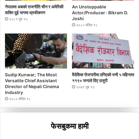
नेपालमा अबको राजनीति चीन र अमेरिकी
An Unstoppable
शक्ति दुई भागमा ध्रुवीकरण
Actor/Producer : Bikram D.
Joshi
२०८१ पुष १५
२०८० मंसिर १८
Sudip Kunwar; The Most
वैदेशिक रोजगारीमा ठगिएको भन्दै ५ महिनामा
Versatile Chief Assistant
११९० जनाले दिए उजुरी
Director of Nepali Cinema
२०७९ पुष १२
Industry
२०८० मंसिर १८
फेसबुकमा हामी