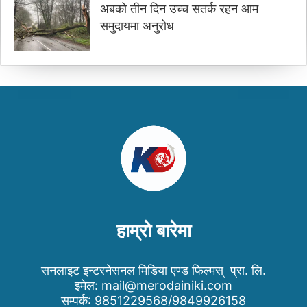
अबको तीन दिन उच्च सतर्क रहन आम
समुदायमा अनुरोध
हाम्रो बारेमा
सनलाइट इन्टरनेसनल मिडिया एण्ड फिल्मस् प्रा. लि.
इमेल:
mail@merodainiki.com
सम्पर्क: 9851229568/9849926158