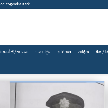
tor: Yogendra Kark
जीवनशैली/स्वास्थ्य
अन्तराष्ट्रिय
राशिफल
साहित्य
बैँक / वि