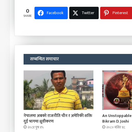
0
Facebook
Twitter
Pinterest
SHARE
सम्बन्धित समाचार
नेपालमा अबको राजनीति चीन र अमेरिकी शक्ति
An Unstoppable 
दुई भागमा ध्रुवीकरण
Bikram D. Joshi
२०८१ पुष १५
२०८० मंसिर १८