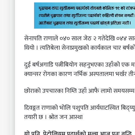
सेनापति राणाले ०४० साल जेठ २ गतेदेखि ०४४ साल ज
थियो । त्यतिबेला सेनाप्रमुखको कार्यकाल चार बर्ष
दुई बर्षअगाडि पत्नीबियोग सहनुभएका उहाँको एक मा
क्यान्सर रोगका कारण नर्भिक अस्पतालमा भर्खर 
छोराको उपचारका निम्ति उहाँ आफै लामो समयसम्म म
दिवङ्गत राणाको भोलि पशुपति आर्यघाटस्थित बिद्य्यु
तयारी छ । श्रोत जन आस्था
यो पनि,
पेट्रोलियम पदार्थको मूल्य आज पुनः वृद्धि