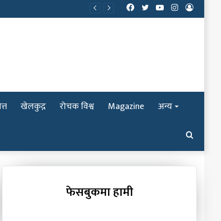
Facebook
Twitter
YouTube
Instagram
Log
In
त्त
खेलकुद़़
रोचक विश्व
Magazine
अन्य
Search
for
फेसबुकमा हामी