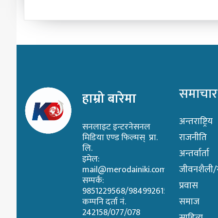
समाचार
हाम्रो बारेमा
अन्तराष्ट्रिय
सनलाइट इन्टरनेसनल
राजनीति
मिडिया एण्ड फिल्मस् प्रा.
लि.
अन्तर्वार्ता
इमेल:
जीवनशैली/स्
mail@merodainiki.com
सम्पर्क:
प्रवास
9851229568/9849926158
समाज
कम्पनि दर्ता नं.
242158/077/078
साहित्य