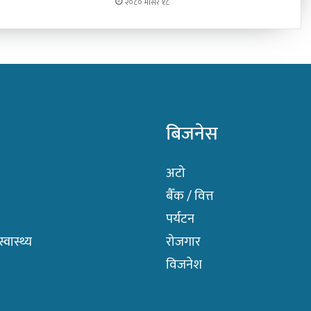
२०८० मंसिर १८
बिजनेस
अटो
बैँक / वित्त
पर्यटन
वास्थ्य
रोजगार
विजनेश