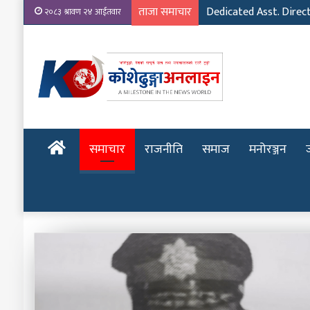
ताजा समाचार
Dedicated Asst. Direc
२०८३ श्रावण २४ आईतवार
होमपेज
समाचार
राजनीति
समाज
मनोरञ्जन