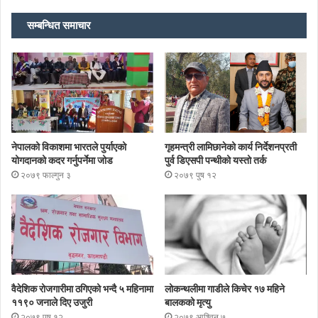
सम्बन्धित समाचार
नेपालको विकाशमा भारतले पुर्याएको
गृहमन्त्री लामिछानेको कार्य निर्देशनप्रती
योगदानको कदर गर्नुपर्नेमा जोड
पुर्व डिएसपी पन्थीको यस्तो तर्क
२०७९ फाल्गुन ३
२०७९ पुष १२
वैदेशिक रोजगारीमा ठगिएको भन्दै ५ महिनामा
लोकन्थलीमा गाडीले किचेर १७ महिने
११९० जनाले दिए उजुरी
बालकको मृत्यु
२०७९ पुष १२
२०७९ आश्विन ७