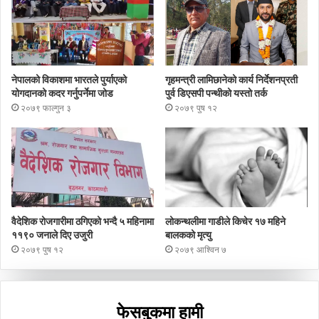
नेपालको विकाशमा भारतले पुर्याएको
गृहमन्त्री लामिछानेको कार्य निर्देशनप्रती
योगदानको कदर गर्नुपर्नेमा जोड
पुर्व डिएसपी पन्थीको यस्तो तर्क
२०७९ फाल्गुन ३
२०७९ पुष १२
वैदेशिक रोजगारीमा ठगिएको भन्दै ५ महिनामा
लोकन्थलीमा गाडीले किचेर १७ महिने
११९० जनाले दिए उजुरी
बालकको मृत्यु
२०७९ पुष १२
२०७९ आश्विन ७
फेसबुकमा हामी