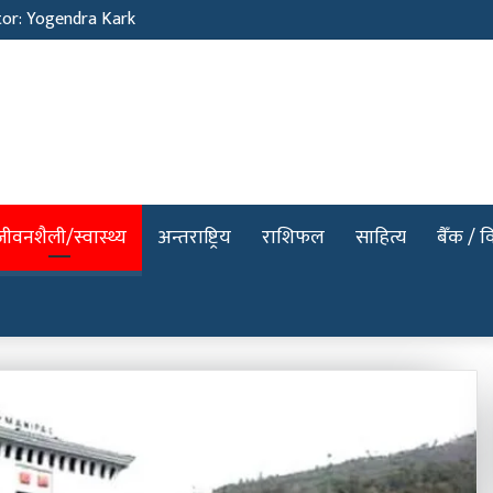
tor: Yogendra Kark
जीवनशैली/स्वास्थ्य
अन्तराष्ट्रिय
राशिफल
साहित्य
बैँक / वि