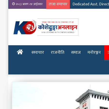
ताजा समाचार
Dedicated Asst. Direc
२०८३ श्रावण २४ आईतवार
होमपेज
समाचार
राजनीति
समाज
मनोरञ्जन