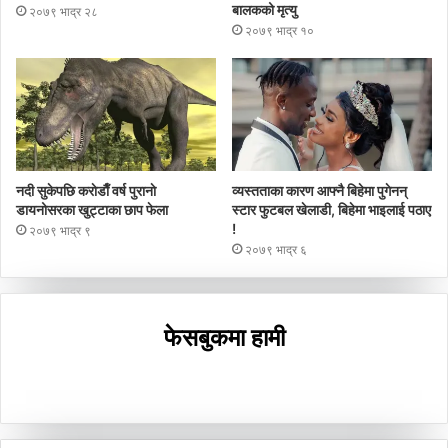
बालकको मृत्यु
२०७९ भाद्र २८
२०७९ भाद्र १०
नदी सुकेपछि कराेडाैँ वर्ष पुरानाे
व्यस्तताका कारण आफ्नै बिहेमा पुगेनन्
डायनोसरका खुट्टाका छाप फेला
स्टार फुटबल खेलाडी, बिहेमा भाइलाई पठाए
!
२०७९ भाद्र ९
२०७९ भाद्र ६
फेसबुकमा हामी