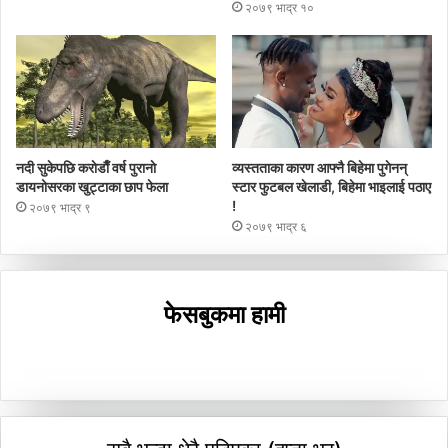
२०७९ भाद्र १०
नदी सुकेपछि कराेडाैँ वर्ष पुरानाे
व्यस्तताका कारण आफ्नै बिहेमा पुगेनन्
डायनोसरका खुट्टाका छाप फेला
स्टार फुटबल खेलाडी, बिहेमा भाइलाई पठाए
!
२०७९ भाद्र ९
२०७९ भाद्र ६
फेसबुकमा हामी