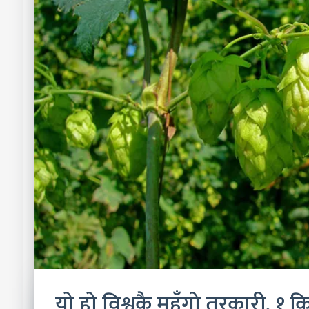
यो हो विश्वकै महँगो तरकारी, १ क