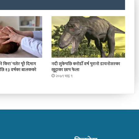
 किरा’ पसेर पूरै दिमाग
नदी सुकेपछि कराेडाैँ वर्ष पुरानाे डायनोसरका
पछि १३ वर्षका बालकको
खुट्टाका छाप फेला
२०७९ भाद्र ९