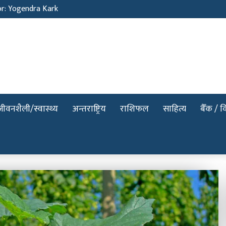
or: Yogendra Kark
जीवनशैली/स्वास्थ्य
अन्तराष्ट्रिय
राशिफल
साहित्य
बैँक / वि