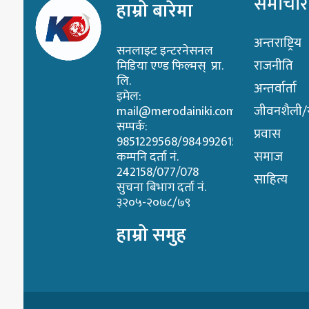
समाचार
हाम्रो बारेमा
अन्तराष्ट्रिय
सनलाइट इन्टरनेसनल
राजनीति
मिडिया एण्ड फिल्मस् प्रा.
लि.
अन्तर्वार्ता
इमेल:
जीवनशैली/स्
mail@merodainiki.com
सम्पर्क:
प्रवास
9851229568/9849926158
समाज
कम्पनि दर्ता नं.
242158/077/078
साहित्य
सुचना बिभाग दर्ता नं.
३२०५-२०७८/७९
हाम्रो समुह