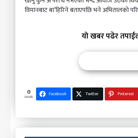
खानु कुनै अ’परा’ध नभएको भन्दै आवाज उठेको थि
विमानबाट बा’हिरिने बताएपछि भने अभितालको परिवा
यो खबर पढेर तपाई
0
Facebook
Twitter
Pinterest
SHARE