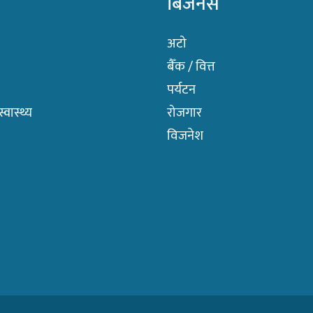
बिजनेस
अटो
बैँक / वित्त
पर्यटन
वास्थ्य
रोजगार
विजनेश