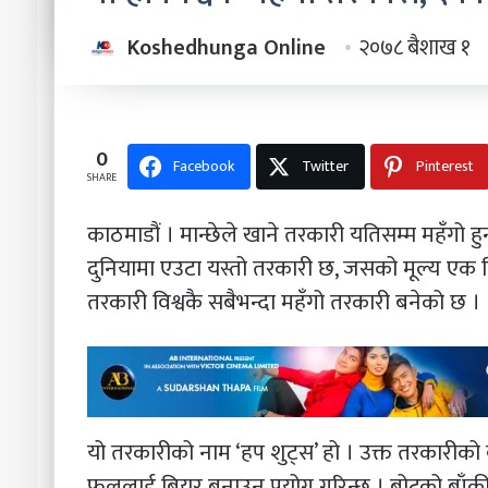
Koshedhunga Online
२०७८ बैशाख १
0
Facebook
Twitter
Pinterest
SHARE
काठमाडौं । मान्छेले खाने तरकारी यतिसम्म महँगो हु
दुनियामा एउटा यस्तो तरकारी छ, जसको मूल्य एक कि
तरकारी विश्वकै सबैभन्दा महँगो तरकारी बनेको छ ।
यो तरकारीको नाम ‘हप शुट्स’ हो । उक्त तरकारीको 
फूललाई बियर बनाउन प्रयोग गरिन्छ । बोटको बाँ