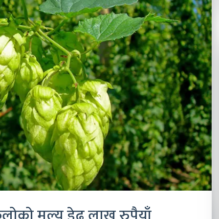
िलोको मूल्य डेढ लाख रुपैयाँ