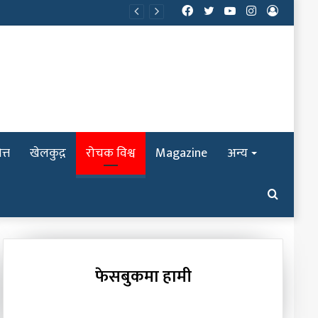
Facebook
Twitter
YouTube
Instagram
Log
In
त्त
खेलकुद़़
रोचक विश्व
Magazine
अन्य
Search
for
फेसबुकमा हामी