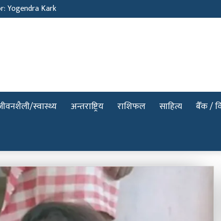
Sunil Neure
जीवनशैली/स्वास्थ्य
अन्तराष्ट्रिय
राशिफल
साहित्य
बैँक / वि