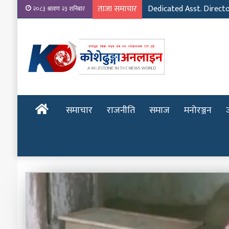
ताजा समाचार
Emerging Film Writer: 
२०८३ श्रावण २३ शनिबार
होमपेज
समाचार
राजनीति
समाज
मनोरञ्जन