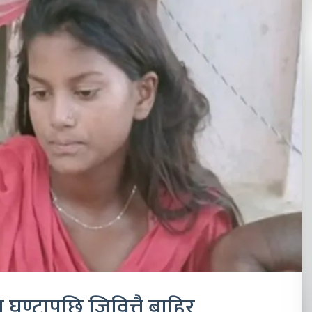
घण्टापछि जिवित्तै बाहिर