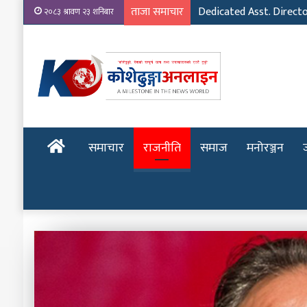
ताजा समाचार
Dedicated Asst. Direct
२०८३ श्रावण २३ शनिबार
होमपेज
समाचार
राजनीति
समाज
मनोरञ्जन