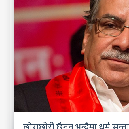
छोराछोरी छैनन् भन्दैमा धर्म सन