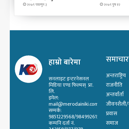
२०७९ फाल्गुन ३
२०७९ पुष १२
समाचार
हाम्रो बारेमा
अन्तराष्ट्रिय
सनलाइट इन्टरनेसनल
राजनीति
मिडिया एण्ड फिल्मस् प्रा.
लि.
अन्तर्वार्ता
इमेल:
जीवनशैली/स्
mail@merodainiki.com
सम्पर्क:
प्रवास
9851229568/9849926158
समाज
कम्पनि दर्ता नं.