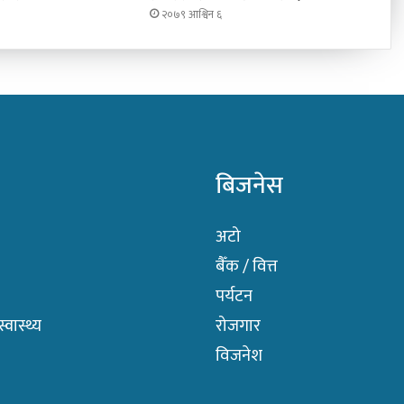
२०७९ आश्विन ६
बिजनेस
अटो
बैँक / वित्त
पर्यटन
वास्थ्य
रोजगार
विजनेश