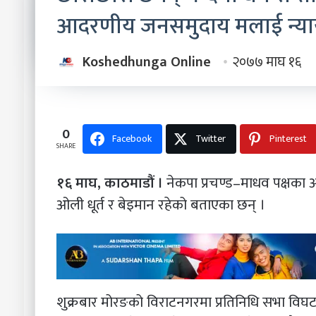
आदरणीय जनसमुदाय मलाई न्याय च
Koshedhunga Online
२०७७ माघ १६
0
Facebook
Twitter
Pinterest
SHARE
१६ माघ, काठमाडौं
।
नेकपा प्रचण्ड–माधव पक्षका अध्य
ओली धूर्त र बेइमान रहेको बताएका छन् ।
शुक्रबार मोरङको विराटनगरमा प्रतिनिधि सभा विघ