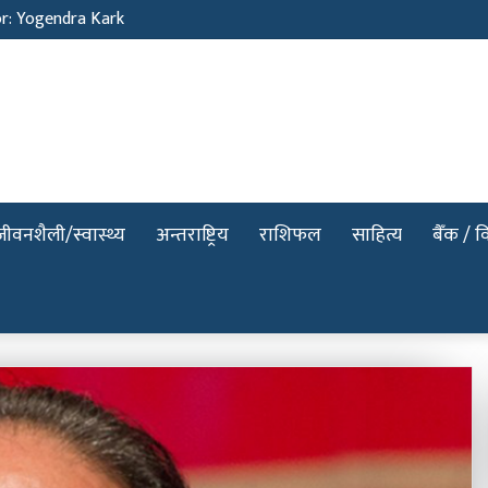
or: Yogendra Kark
जीवनशैली/स्वास्थ्य
अन्तराष्ट्रिय
राशिफल
साहित्य
बैँक / वि