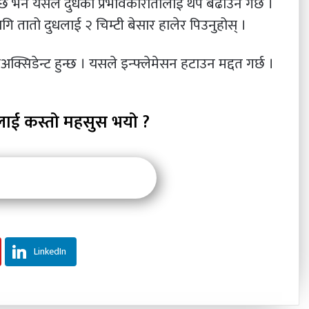
्छ भने यसले दुधको प्रभावकारीतालाई थप बढाउने गर्छ ।
गि तातो दुधलाई २ चिम्टी बेसार हालेर पिउनुहोस् ।
्सिडेन्ट हुन्छ । यसले इन्फ्लेमेसन हटाउन मद्दत गर्छ ।
लाई कस्तो महसुस भयो ?
LinkedIn