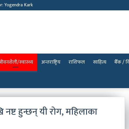
or: Yogendra Kark
जीवनशैली/स्वास्थ्य
अन्तराष्ट्रिय
राशिफल
साहित्य
बैँक / वि
 नष्ट हुन्छन् यी रोग, महिलाका