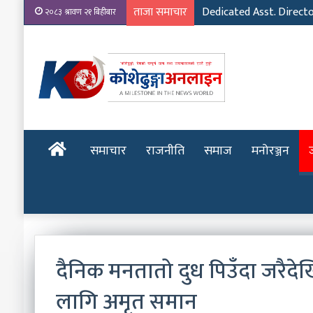
ताजा समाचार
Dedicated Asst. Direct
२०८३ श्रावण २१ बिहीबार
होमपेज
समाचार
राजनीति
समाज
मनोरञ्जन
दैनिक मनतातो दुध पिउँदा जरैदेखि
लागि अमृत समान