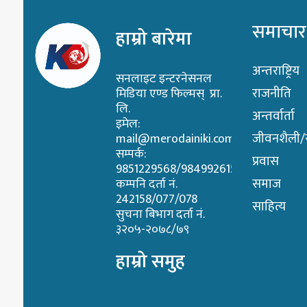
समाचार
हाम्रो बारेमा
अन्तराष्ट्रिय
सनलाइट इन्टरनेसनल
राजनीति
मिडिया एण्ड फिल्मस् प्रा.
लि.
अन्तर्वार्ता
इमेल:
जीवनशैली/स्
mail@merodainiki.com
सम्पर्क:
प्रवास
9851229568/9849926158
समाज
कम्पनि दर्ता नं.
242158/077/078
साहित्य
सुचना बिभाग दर्ता नं.
३२०५-२०७८/७९
हाम्रो समुह