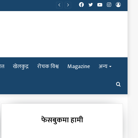
Facebook
Twitter
YouTube
Instagram
Log
In
त्त
खेलकुद़़
रोचक विश्व
Magazine
अन्य
Search
for
फेसबुकमा हामी