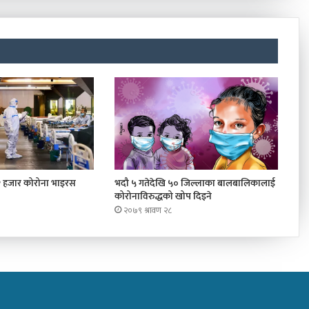
२ हजार कोरोना भाइरस
भदौ ५ गतेदेखि ५० जिल्लाका बालबालिकालाई
कोरोनाविरुद्धको खोप दिइने
२०७९ श्रावण २८