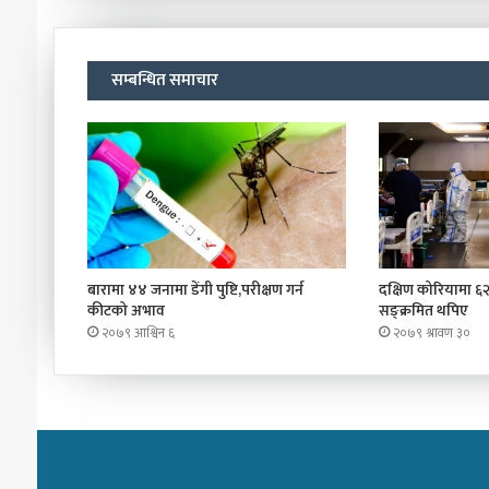
सम्बन्धित समाचार
बारामा ४४ जनामा डेंगी पुष्टि,परीक्षण गर्न
दक्षिण कोरियामा ६
कीटको अभाव
सङ्क्रमित थपिए
२०७९ आश्विन ६
२०७९ श्रावण ३०