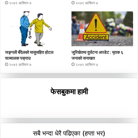
२०७९ आश्विन ७
२०७९ आश्विन ७
जङ्गली बँदेलको मासुसहित होटल
जुरिखेतमा दुर्घटना अपडेट : मृतक ६
सञ्चालक पक्राउ
जनाको सनाखत
२०७९ आश्विन ७
२०७९ आश्विन ७
फेसबुकमा हामी
सबै भन्दा धेरै पढिएका (हप्ता भर)