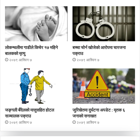
लोकन्थलीमा गाडीले किचेर १७ महिने
बच्चा चोर्न खोजेको आरोपमा चारजना
बालकको मृत्यु
पक्राउ
२०७९ आश्विन ७
२०७९ आश्विन ७
जङ्गली बँदेलको मासुसहित होटल
जुरिखेतमा दुर्घटना अपडेट : मृतक ६
सञ्चालक पक्राउ
जनाको सनाखत
२०७९ आश्विन ७
२०७९ आश्विन ७