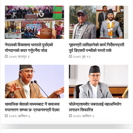
नेपालको विकाशमा भारतले पुर्याएको
गृहमन्त्री लामिछानेको कार्य निर्देशनप्रती
योगदानको कदर गर्नुपर्नेमा जोड
पुर्व डिएसपी पन्थीको यस्तो तर्क
२०७९ फाल्गुन ३
२०७९ पुष १२
सामाजिक सेवाको माध्यमबाट नै समाजमा
चोलेन्द्रशमशेर जबरालाई महाअभियोग
रुपान्तरण सम्भव छः प्रधानमन्त्री देउवा
लगाउन सिफारिस
२०७९ आश्विन ६
२०७९ आश्विन २