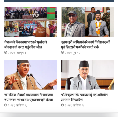
नेपालको विकाशमा भारतले पुर्याएको
गृहमन्त्री लामिछानेको कार्य निर्देशनप्रती
योगदानको कदर गर्नुपर्नेमा जोड
पुर्व डिएसपी पन्थीको यस्तो तर्क
२०७९ फाल्गुन ३
२०७९ पुष १२
सामाजिक सेवाको माध्यमबाट नै समाजमा
चोलेन्द्रशमशेर जबरालाई महाअभियोग
रुपान्तरण सम्भव छः प्रधानमन्त्री देउवा
लगाउन सिफारिस
२०७९ आश्विन ६
२०७९ आश्विन २