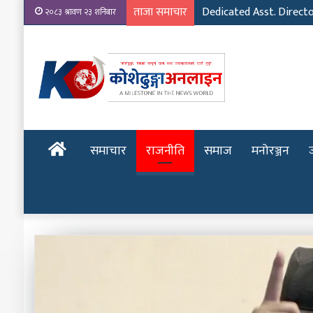
ताजा समाचार
Dedicated Asst. Direct
२०८३ श्रावण २३ शनिबार
होमपेज
समाचार
राजनीति
समाज
मनोरञ्जन