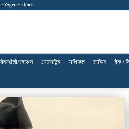
or: Yogendra Kark
जीवनशैली/स्वास्थ्य
अन्तराष्ट्रिय
राशिफल
साहित्य
बैँक / वि