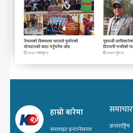
नेपालको विकाशमा भारतले पुर्याएको
गृहमन्त्री लामिछानेको 
योगदानको कदर गर्नुपर्नेमा जोड
डिएसपी पन्थीको यस्
२०७९ फाल्गुन ३
२०७९ पुष १२
समाचार
हाम्रो बारेमा
अन्तराष्ट्रिय
सनलाइट इन्टरनेसनल