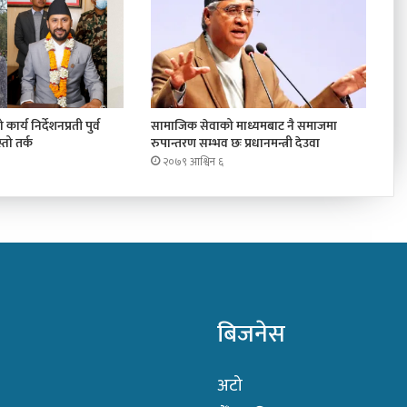
कार्य निर्देशनप्रती पुर्व
सामाजिक सेवाको माध्यमबाट नै समाजमा
तो तर्क
रुपान्तरण सम्भव छः प्रधानमन्त्री देउवा
२०७९ आश्विन ६
बिजनेस
अटो