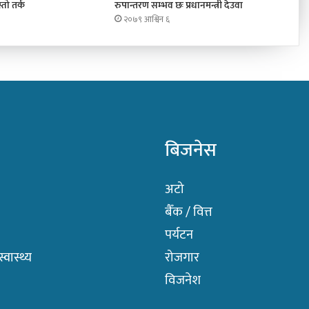
तो तर्क
रुपान्तरण सम्भव छः प्रधानमन्त्री देउवा
२०७९ आश्विन ६
बिजनेस
अटो
बैँक / वित्त
पर्यटन
वास्थ्य
रोजगार
विजनेश