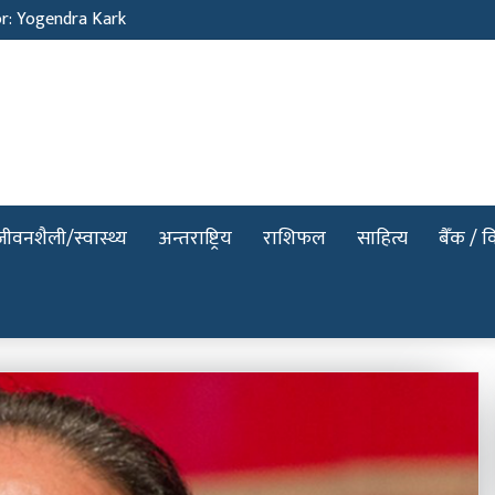
or: Yogendra Kark
जीवनशैली/स्वास्थ्य
अन्तराष्ट्रिय
राशिफल
साहित्य
बैँक / वि