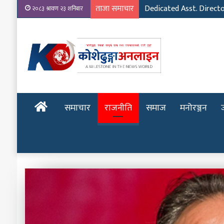
ताजा समाचार
Dedicated Asst. Direct
२०८३ श्रावण २३ शनिबार
होमपेज
समाचार
राजनीति
समाज
मनोरञ्जन