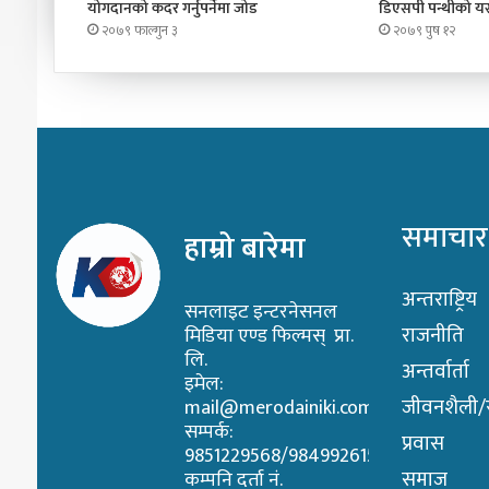
योगदानको कदर गर्नुपर्नेमा जोड
डिएसपी पन्थीको यस्
२०७९ फाल्गुन ३
२०७९ पुष १२
समाचार
हाम्रो बारेमा
अन्तराष्ट्रिय
सनलाइट इन्टरनेसनल
राजनीति
मिडिया एण्ड फिल्मस् प्रा.
लि.
अन्तर्वार्ता
इमेल:
जीवनशैली/स्
mail@merodainiki.com
सम्पर्क:
प्रवास
9851229568/9849926158
समाज
कम्पनि दर्ता नं.