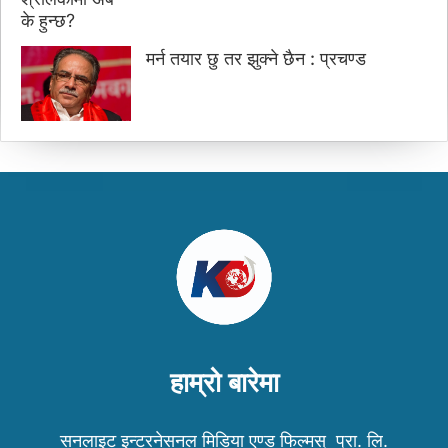
मर्न तयार छु तर झुक्ने छैन : प्रचण्ड
हाम्रो बारेमा
सनलाइट इन्टरनेसनल मिडिया एण्ड फिल्मस् प्रा. लि.