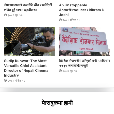
नेपालमा अबको राजनीति चीन र अमेरिकी
An Unstoppable
शक्ति दुई भागमा ध्रुवीकरण
Actor/Producer : Bikram D.
Joshi
२०८१ पुष १५
२०८० मंसिर १८
Sudip Kunwar; The Most
वैदेशिक रोजगारीमा ठगिएको भन्दै ५ महिनामा
Versatile Chief Assistant
११९० जनाले दिए उजुरी
Director of Nepali Cinema
२०७९ पुष १२
Industry
२०८० मंसिर १८
फेसबुकमा हामी