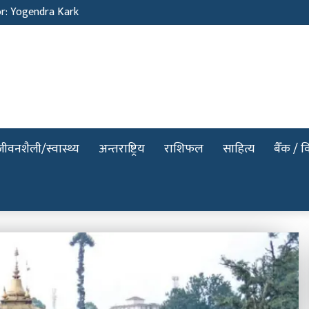
or: Yogendra Kark
जीवनशैली/स्वास्थ्य
अन्तराष्ट्रिय
राशिफल
साहित्य
बैँक / वि