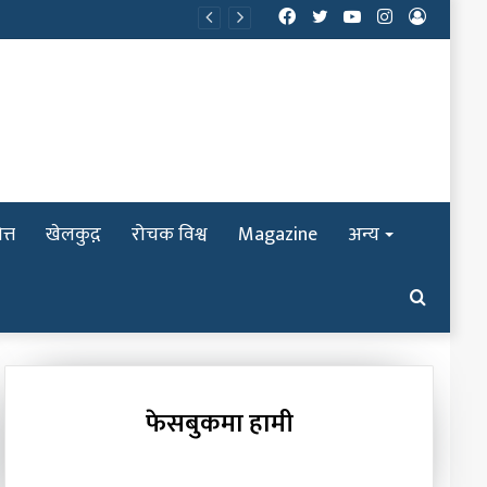
Facebook
Twitter
YouTube
Instagram
Log
In
त्त
खेलकुद़़
रोचक विश्व
Magazine
अन्य
Search
for
फेसबुकमा हामी