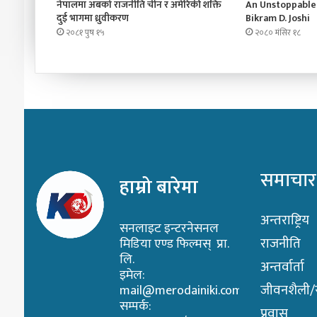
नेपालमा अबको राजनीति चीन र अमेरिकी शक्ति
An Unstoppable 
दुई भागमा ध्रुवीकरण
Bikram D. Joshi
२०८१ पुष १५
२०८० मंसिर १८
समाचार
हाम्रो बारेमा
अन्तराष्ट्रिय
सनलाइट इन्टरनेसनल
राजनीति
मिडिया एण्ड फिल्मस् प्रा.
लि.
अन्तर्वार्ता
इमेल:
जीवनशैली/स्
mail@merodainiki.com
सम्पर्क:
प्रवास