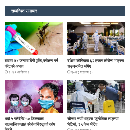
सम्बन्धित समाचार
बारामा ४४ जनामा डेंगी पुष्टि,परीक्षण गर्न
दक्षिण कोरियामा ६२ हजार कोरोना भाइरस
कीटको अभाव
सङ्क्रमित थपिए
२०७९ आश्विन ६
२०७९ श्रावण ३०
भदौ ५ गतेदेखि ५० जिल्लाका
चीनमा नयाँ भाइरस ‘जुनोटिक लाङ्ग्या’
बालबालिकालाई कोरोनाविरुद्धको खोप
भेटियो, ३५ केस भेटिए
दिइने