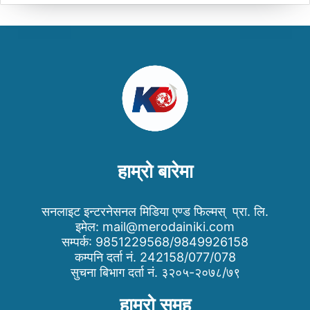
हाम्रो बारेमा
सनलाइट इन्टरनेसनल मिडिया एण्ड फिल्मस् प्रा. लि.
इमेल:
mail@merodainiki.com
सम्पर्क: 9851229568/9849926158
कम्पनि दर्ता नं. 242158/077/078
सुचना बिभाग दर्ता नं. ३२०५-२०७८/७९
हाम्रो समुह