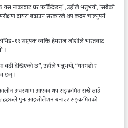
 नाकाबाट घर फर्किँदैछन्”, उहाँले भन्नुभयो, “सबैको
े परीक्षण दायरा बढाउन सरकारले थप कदम चाल्नुपर्ने
का कोभिड–१९ सम्र्पक व्यक्ति हेमराज जोशीले भारतबाट
ो ।
 बढी देखिएको छ”, उहाँले भन्नुभयो, “धनगढी र
ा छन् ।
न अवस्थामा आएका थप सङ्क्रमित राख्ने ठाउँ
य तहहरुले पुनः आइसोलेशन बनाएर सङ्क्रमितको