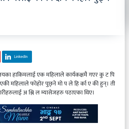
LinkedIn
ालयका हाकिमलाई एक महिलाले कार्यकक्षमै गएर कु ट पि
महिलाले फोहोर पुछ्ने मो प ले हि र्का ए की हुन्। ती
रीहरुलाई अ श्लि ल म्यासेजहरु पठाएका थिए।