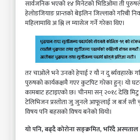
सार्वजनिक भएको १४ मिनेटको भिडिओमा ती पुरुषल
हेलोङजियाङ प्रान्तको बेइलिन जिल्लाको गरिबी न
महिलामाथि अ श्लि ल म्यासेज गर्ने गरेका थिए।
तर चाओले भने उनको हेपाई र यौ न दु र्ब्यवहारक
पुरुषको कार्यकक्षमै गएर कुटपिट गरेका हुन्। यो 
कामबाट हटाइएको छ। चीनमा सन् २०१८ देखि मिटु 
टेलिभिजन प्रस्तोता जु जुनले आफूलाई ज बर्ज स्त
विषय पनि बहसको विषय बनेको थियो।
यो पनि, बढ्दै कोरोना सङ्क्रमित, भरिँदै अस्पताल