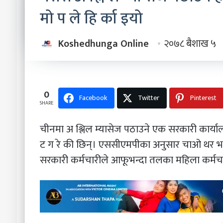
मो प ले हि र्का इयो
Koshedhunga Online
२०७८ बैशाख ५
0
Facebook
Twitter
Pinterest
SHARE
चीनमा अ श्लिल म्यासेज पठाउने एक सरकारी कार्य
ट ग रे की छिन्। एससीएमपीका अनुसार चाओ थर भएकी 
सरकारी कर्मचारीले आफूभन्दा तलका महिला कर्मचा