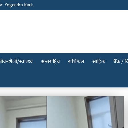
Sunil Neure
जीवनशैली/स्वास्थ्य
अन्तराष्ट्रिय
राशिफल
साहित्य
बैँक / वि