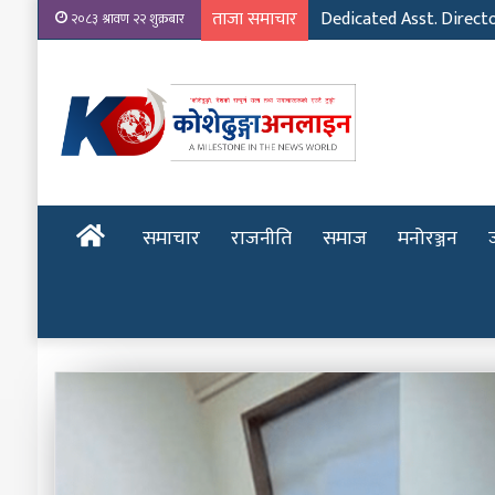
ताजा समाचार
Emerging Film Writer: 
२०८३ श्रावण २२ शुक्रबार
होमपेज
समाचार
राजनीति
समाज
मनोरञ्जन