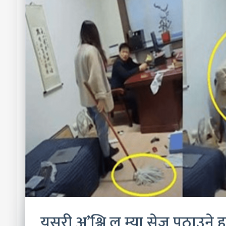
यसरी अ’श्लि ल म्या सेज पठाउने 