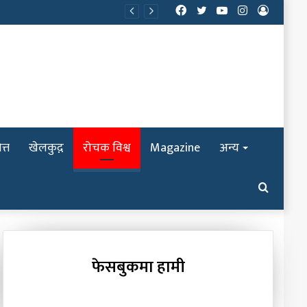
Facebook
Twitter
YouTube
Instagram
Log
In
त्त
खेलकुद़़
रोचक विश्व
Magazine
अन्य
Search
for
फेसबुकमा हामी