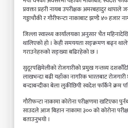
नयाँ वर्षको अवसरमा यहाँका नाकाबाट स्वदेश फर्किन
प्रवक्ता प्रहरी नायब उपरीक्षक अमरबहादुर थापाले 
गड्डाचौकी र गौरीफन्टा नाकाबाट झण्डै ४० हजार ना
जिल्ला स्वास्थ्य कार्यालयका अनुसार चैत महिनादेखि
थालिएको हो । केही समययता सङ्क्रमण बढ्न थाले
गराउनेहरुको सङ्ख्या बढिरहेको छ ।
सुदूरपश्चिमेलीको रोजगारीको प्रमुख गन्तव्य दशकौँ
लाखभन्दा बढी यहाँका नागरिक भारतबाट रोजगारी छ
बन्दाबन्दीका बेला लुकीछिपी स्वदेश फर्किने क्रम प
गौरीफन्टा नाकामा कोरोना परीक्षणमा खटिएका पुर
साउदले आज बिहान नाकामा ३०० को कोरोना परीक्
बताउनुभयो ।